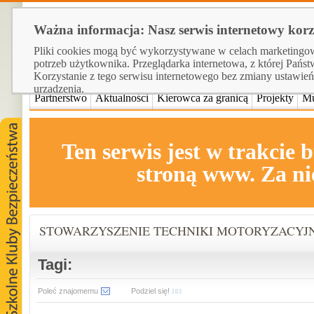
Ważna informacja: Nasz serwis internetowy korzy
Pliki cookies mogą być wykorzystywane w celach marketingowy
potrzeb użytkownika. Przeglądarka internetowa, z której Państ
Korzystanie z tego serwisu internetowego bez zmiany ustawie
urządzenia.
Partnerstwo
Aktualności
Kierowca za granicą
Projekty
Mu
Ten serwis jest w trakci
stroną www. Za ni
STOWARZYSZENIE TECHNIKI MOTORYZACYJ
Tagi:
Poleć znajomemu
Podziel się!